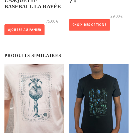
CASQUETTE
♂️♀️
BASEBALL LA RAYÉE
C
29,00
€
e
75,00
€
p
CHOIX DES OPTIONS
AJOUTER AU PANIER
r
o
d
u
PRODUITS SIMILAIRES
i
t
a
p
l
u
s
i
e
u