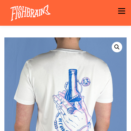
Aller
au
Menu
contenu
LA MARQUE
NEWS
ATELIER
LA BOUTIQUE
ARTISTES
MOTIFS
CONTACT
PANIER