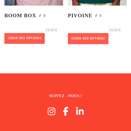
i
e
t
e
u
i
BOOM BOX ♂️♀️
PIVOINE ♂️♀️
u
r
o
r
C
C
s
n
29,00
€
29,00
€
s
e
e
v
s
v
p
p
CHOIX DES OPTIONS
CHOIX DES OPTIONS
a
p
a
r
r
r
e
r
o
o
i
u
i
d
d
a
v
a
u
u
t
e
t
i
i
i
n
i
t
t
o
t
o
a
a
n
ê
SUIVEZ - NOUS !
n
p
p
s
t
s
l
l
.
r
.
u
u
L
e
L
s
s
e
c
e
i
i
s
h