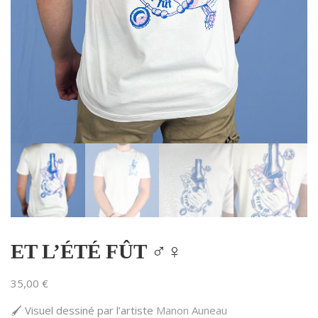
ET L’ÉTÉ FÛT ♂️♀️
35,00
€
🖌️ Visuel dessiné par l’artiste
Manon Auneau