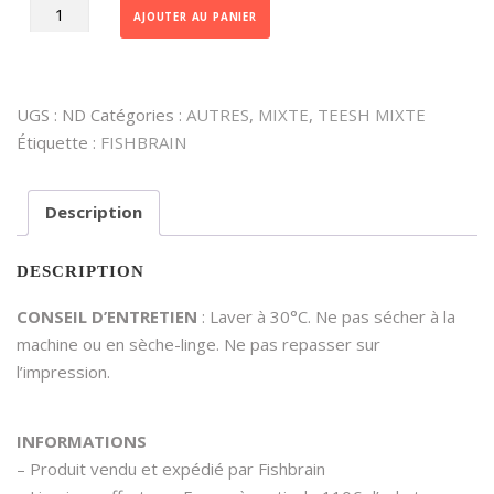
AJOUTER AU PANIER
de
ET
L'ÉTÉ
FÛT
UGS :
ND
Catégories :
AUTRES
,
MIXTE
,
TEESH MIXTE
♂️♀️
Étiquette :
FISHBRAIN
Description
DESCRIPTION
CONSEIL D’ENTRETIEN
: Laver à 30°C. Ne pas sécher à la
machine ou en sèche-linge. Ne pas repasser sur
l’impression.
INFORMATIONS
– Produit vendu et expédié par Fishbrain