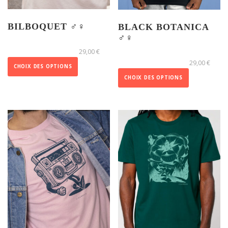
r
s
BILBOQUET ♂️♀️
BLACK BOTANICA
v
♂️♀️
C
a
29,00
€
C
e
r
29,00
€
e
p
CHOIX DES OPTIONS
i
p
CHOIX DES OPTIONS
r
a
r
o
t
o
d
i
d
u
o
u
i
n
i
t
s
t
a
.
a
p
L
p
l
e
l
u
s
u
s
o
s
i
p