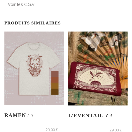
– Voir les
C.G.V
PRODUITS SIMILAIRES
RAMEN♂️♀️
L’EVENTAIL ♂️♀️
C
C
29,00
€
29,00
€
e
e