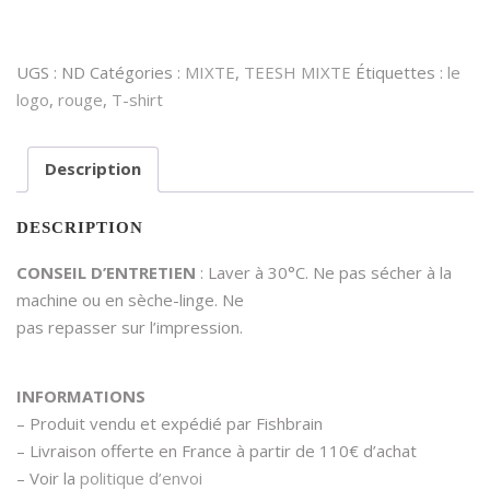
LE
FISHBRAIN
♂️♀️
UGS :
ND
Catégories :
MIXTE
,
TEESH MIXTE
Étiquettes :
le
logo
,
rouge
,
T-shirt
Description
DESCRIPTION
CONSEIL D’ENTRETIEN
: Laver à 30°C. Ne pas sécher à la
machine ou en sèche-linge. Ne
pas repasser sur l’impression.
INFORMATIONS
– Produit vendu et expédié par Fishbrain
– Livraison offerte en France à partir de 110€ d’achat
– Voir la
politique d’envoi