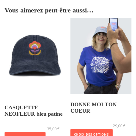
Vous aimerez peut-être aussi…
DONNE MOI TON
CASQUETTE
COEUR
NEOFLEUR bleu patine
C
29,00
€
e
35,00
€
p
CHOIX DES OPTIONS