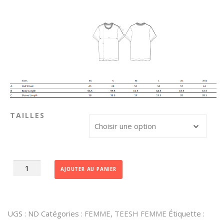
TAILLES
quantité
AJOUTER AU PANIER
de
RAMEN
♀
UGS :
ND
Catégories :
FEMME
,
TEESH FEMME
Étiquette :