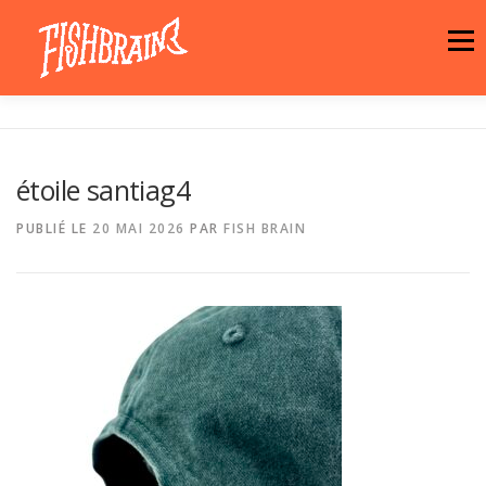
Aller
au
Menu
contenu
LA MARQUE
NEWS
ATELIER
étoile santiag4
LA BOUTIQUE
ARTISTES
MOTIFS
PUBLIÉ LE
20 MAI 2026
PAR
FISH BRAIN
CONTACT
PANIER