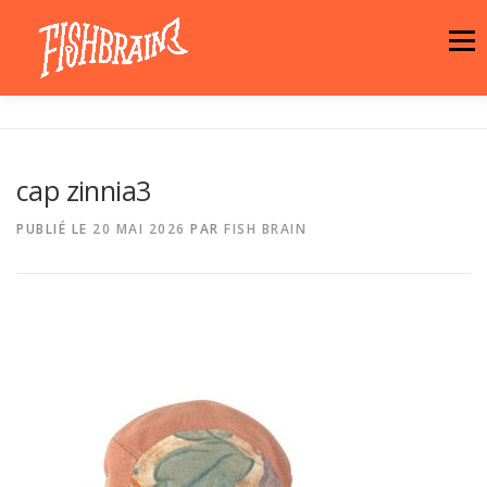
Aller
au
Menu
contenu
LA MARQUE
NEWS
ATELIER
cap zinnia3
LA BOUTIQUE
ARTISTES
MOTIFS
PUBLIÉ LE
20 MAI 2026
PAR
FISH BRAIN
CONTACT
PANIER