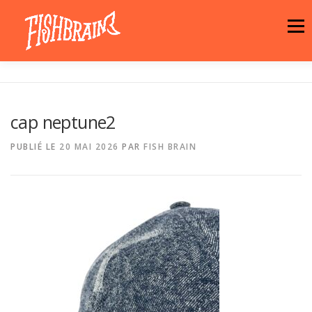
Aller
au
Menu
contenu
LA MARQUE
NEWS
ATELIER
cap neptune2
LA BOUTIQUE
ARTISTES
MOTIFS
PUBLIÉ LE
20 MAI 2026
PAR
FISH BRAIN
CONTACT
PANIER