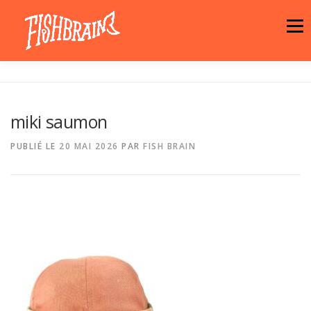
Aller
au
Menu
contenu
LA MARQUE
NEWS
ATELIER
miki saumon
LA BOUTIQUE
ARTISTES
MOTIFS
PUBLIÉ LE
20 MAI 2026
PAR
FISH BRAIN
CONTACT
PANIER