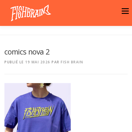
Aller
au
Menu
contenu
LA MARQUE
NEWS
ATELIER
comics nova 2
LA BOUTIQUE
ARTISTES
MOTIFS
PUBLIÉ LE
19 MAI 2026
PAR
FISH BRAIN
CONTACT
PANIER