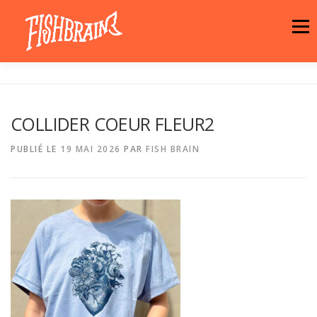
Aller
au
Menu
contenu
LA MARQUE
NEWS
ATELIER
COLLIDER COEUR FLEUR2
LA BOUTIQUE
ARTISTES
MOTIFS
PUBLIÉ LE
19 MAI 2026
PAR
FISH BRAIN
CONTACT
PANIER