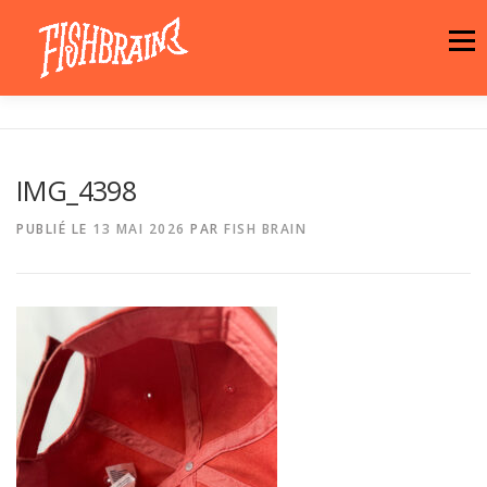
Aller
au
Menu
contenu
LA MARQUE
NEWS
ATELIER
IMG_4398
LA BOUTIQUE
ARTISTES
MOTIFS
PUBLIÉ LE
13 MAI 2026
PAR
FISH BRAIN
CONTACT
PANIER