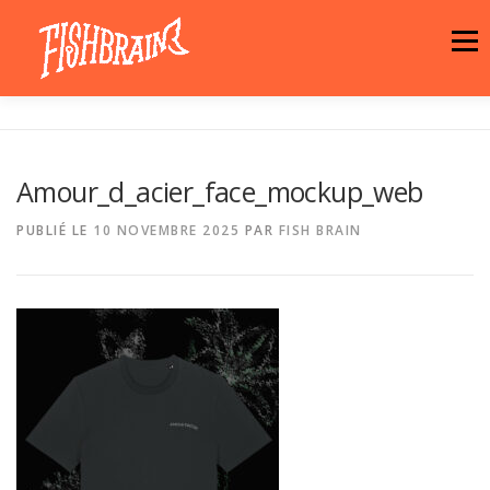
Aller
au
Menu
contenu
LA MARQUE
NEWS
ATELIER
Amour_d_acier_face_mockup_web
LA BOUTIQUE
ARTISTES
MOTIFS
PUBLIÉ LE
10 NOVEMBRE 2025
PAR
FISH BRAIN
CONTACT
PANIER