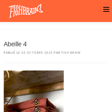
Aller
au
Menu
contenu
LA MARQUE
NEWS
ATELIER
Abeille 4
LA BOUTIQUE
ARTISTES
MOTIFS
PUBLIÉ LE
30 OCTOBRE 2025
PAR
FISH BRAIN
CONTACT
PANIER