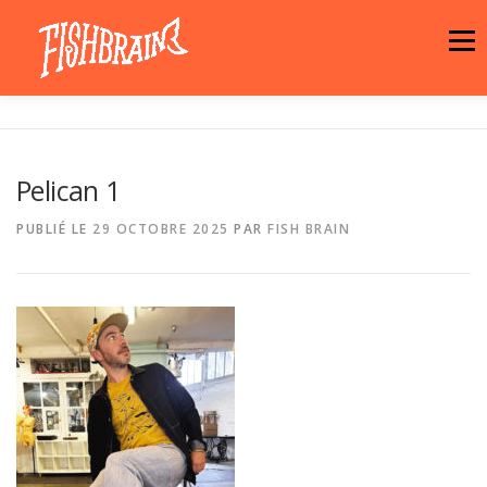
Aller
au
Menu
contenu
LA MARQUE
NEWS
ATELIER
Pelican 1
LA BOUTIQUE
ARTISTES
MOTIFS
PUBLIÉ LE
29 OCTOBRE 2025
PAR
FISH BRAIN
CONTACT
PANIER