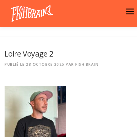
Aller
au
Menu
contenu
LA MARQUE
NEWS
ATELIER
Loire Voyage 2
LA BOUTIQUE
ARTISTES
MOTIFS
PUBLIÉ LE
28 OCTOBRE 2025
PAR
FISH BRAIN
CONTACT
PANIER