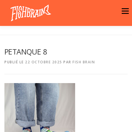
Aller
au
Menu
contenu
LA MARQUE
NEWS
ATELIER
PETANQUE 8
LA BOUTIQUE
ARTISTES
MOTIFS
PUBLIÉ LE
22 OCTOBRE 2025
PAR
FISH BRAIN
CONTACT
PANIER