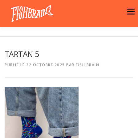
Aller
au
Menu
contenu
LA MARQUE
NEWS
ATELIER
TARTAN 5
LA BOUTIQUE
ARTISTES
MOTIFS
PUBLIÉ LE
22 OCTOBRE 2025
PAR
FISH BRAIN
CONTACT
PANIER