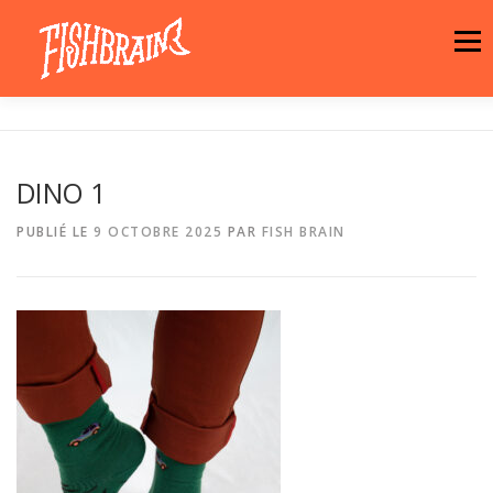
Aller
au
Menu
contenu
LA MARQUE
NEWS
ATELIER
DINO 1
LA BOUTIQUE
ARTISTES
MOTIFS
PUBLIÉ LE
9 OCTOBRE 2025
PAR
FISH BRAIN
CONTACT
PANIER