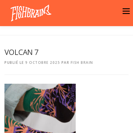
Aller
au
Menu
contenu
LA MARQUE
NEWS
ATELIER
VOLCAN 7
LA BOUTIQUE
ARTISTES
MOTIFS
PUBLIÉ LE
9 OCTOBRE 2025
PAR
FISH BRAIN
CONTACT
PANIER