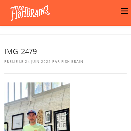
Aller
au
Menu
contenu
LA MARQUE
NEWS
ATELIER
IMG_2479
LA BOUTIQUE
ARTISTES
MOTIFS
PUBLIÉ LE
24 JUIN 2025
PAR
FISH BRAIN
CONTACT
PANIER