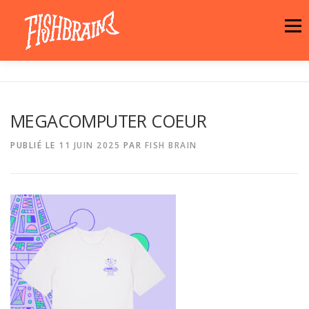
Aller
au
Menu
contenu
LA MARQUE
NEWS
ATELIER
MEGACOMPUTER COEUR
LA BOUTIQUE
ARTISTES
MOTIFS
PUBLIÉ LE
11 JUIN 2025
PAR
FISH BRAIN
CONTACT
PANIER