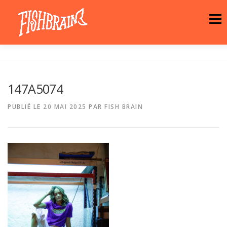
Aller
au
Menu
contenu
LA MARQUE
NEWS
ATELIER
147A5074
LA BOUTIQUE
ARTISTES
MOTIFS
PUBLIÉ LE
20 MAI 2025
PAR
FISH BRAIN
CONTACT
PANIER