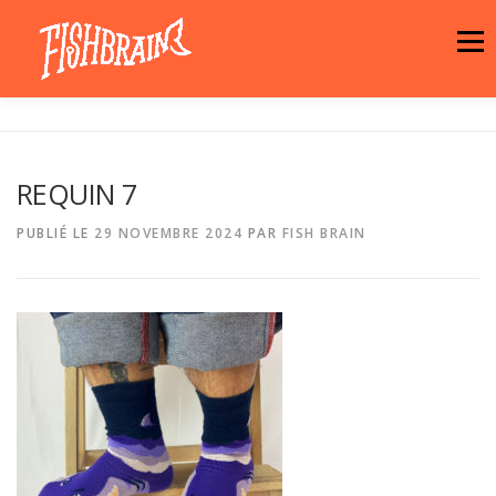
Aller
au
Menu
contenu
LA MARQUE
NEWS
ATELIER
REQUIN 7
LA BOUTIQUE
ARTISTES
MOTIFS
PUBLIÉ LE
29 NOVEMBRE 2024
PAR
FISH BRAIN
CONTACT
PANIER