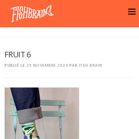
Aller
au
Menu
contenu
LA MARQUE
NEWS
ATELIER
FRUIT 6
LA BOUTIQUE
ARTISTES
MOTIFS
PUBLIÉ LE
29 NOVEMBRE 2024
PAR
FISH BRAIN
CONTACT
PANIER