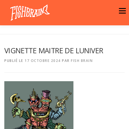
Aller
au
Menu
contenu
LA MARQUE
NEWS
ATELIER
VIGNETTE MAITRE DE LUNIVER
LA BOUTIQUE
ARTISTES
MOTIFS
PUBLIÉ LE
17 OCTOBRE 2024
PAR
FISH BRAIN
CONTACT
PANIER