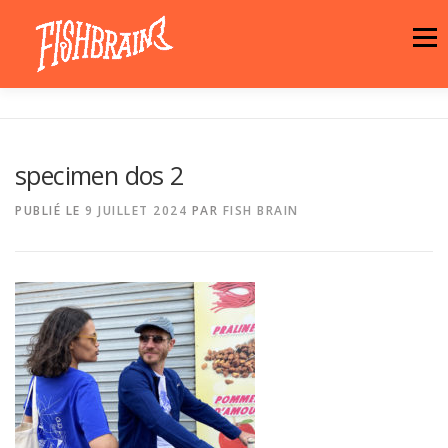
Aller
au
Menu
contenu
LA MARQUE
NEWS
ATELIER
specimen dos 2
LA BOUTIQUE
ARTISTES
MOTIFS
PUBLIÉ LE
9 JUILLET 2024
PAR
FISH BRAIN
CONTACT
PANIER