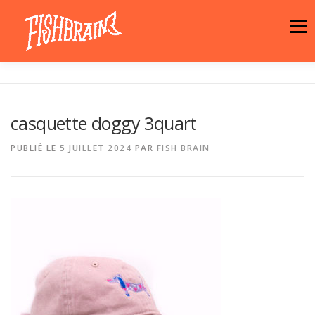
Aller
au
Menu
contenu
LA MARQUE
NEWS
ATELIER
casquette doggy 3quart
LA BOUTIQUE
ARTISTES
MOTIFS
PUBLIÉ LE
5 JUILLET 2024
PAR
FISH BRAIN
CONTACT
PANIER