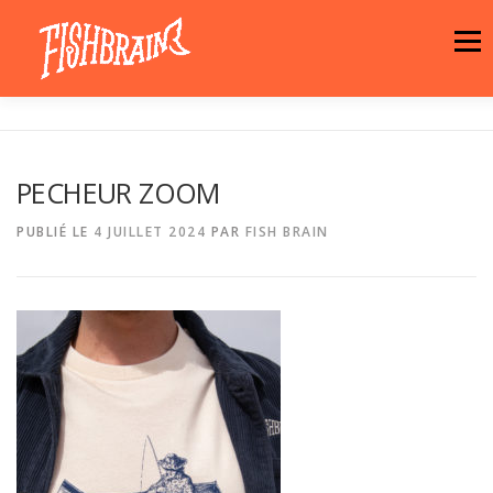
Aller
au
Menu
contenu
LA MARQUE
NEWS
ATELIER
PECHEUR ZOOM
LA BOUTIQUE
ARTISTES
MOTIFS
PUBLIÉ LE
4 JUILLET 2024
PAR
FISH BRAIN
CONTACT
PANIER