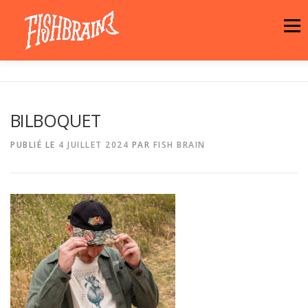
Aller
au
Menu
contenu
LA MARQUE
NEWS
ATELIER
BILBOQUET
LA BOUTIQUE
ARTISTES
MOTIFS
PUBLIÉ LE
4 JUILLET 2024
PAR
FISH BRAIN
CONTACT
PANIER