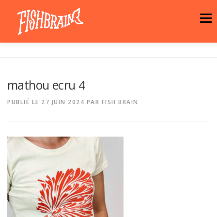
Aller
au
Menu
contenu
LA MARQUE
NEWS
ATELIER
mathou ecru 4
LA BOUTIQUE
ARTISTES
MOTIFS
PUBLIÉ LE
27 JUIN 2024
PAR
FISH BRAIN
CONTACT
PANIER