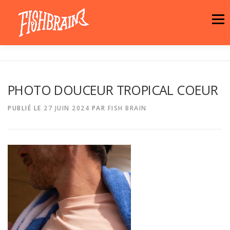
Aller
au
Menu
contenu
LA MARQUE
NEWS
ATELIER
PHOTO DOUCEUR TROPICAL COEUR
LA BOUTIQUE
ARTISTES
MOTIFS
PUBLIÉ LE
27 JUIN 2024
PAR
FISH BRAIN
CONTACT
PANIER