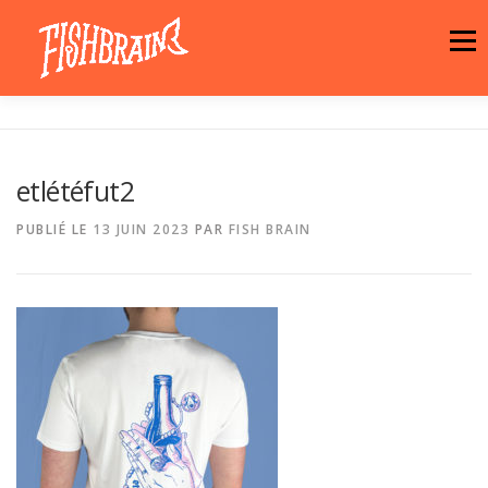
Aller
au
Menu
contenu
LA MARQUE
NEWS
ATELIER
etlétéfut2
LA BOUTIQUE
ARTISTES
MOTIFS
PUBLIÉ LE
13 JUIN 2023
PAR
FISH BRAIN
CONTACT
PANIER