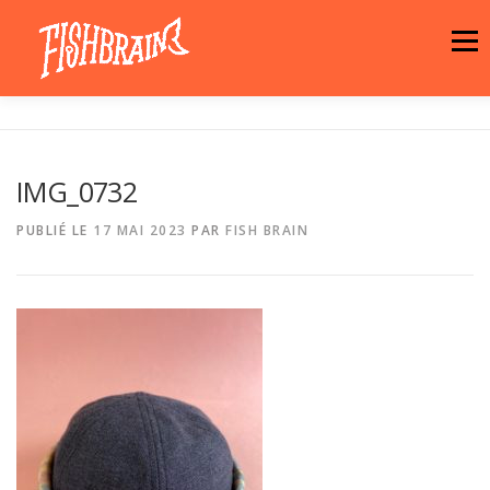
Aller
au
Menu
contenu
LA MARQUE
NEWS
ATELIER
IMG_0732
LA BOUTIQUE
ARTISTES
MOTIFS
PUBLIÉ LE
17 MAI 2023
PAR
FISH BRAIN
CONTACT
PANIER