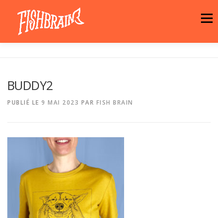
Aller
au
Menu
contenu
LA MARQUE
NEWS
ATELIER
BUDDY2
LA BOUTIQUE
ARTISTES
MOTIFS
PUBLIÉ LE
9 MAI 2023
PAR
FISH BRAIN
CONTACT
PANIER