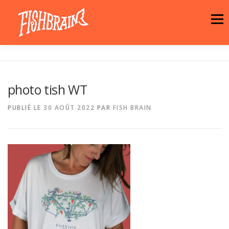
Aller
au
Menu
contenu
LA MARQUE
NEWS
ATELIER
photo tish WT
LA BOUTIQUE
ARTISTES
MOTIFS
PUBLIÉ LE
30 AOÛT 2022
PAR
FISH BRAIN
CONTACT
PANIER