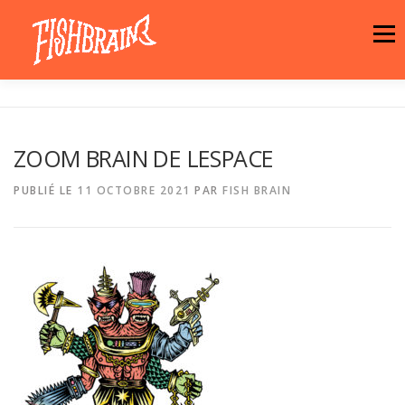
Aller
au
Menu
contenu
LA MARQUE
NEWS
ATELIER
ZOOM BRAIN DE LESPACE
LA BOUTIQUE
ARTISTES
MOTIFS
PUBLIÉ LE
11 OCTOBRE 2021
PAR
FISH BRAIN
CONTACT
PANIER