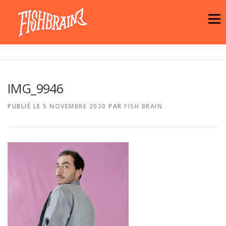
Aller
au
Menu
contenu
LA MARQUE
NEWS
ATELIER
IMG_9946
LA BOUTIQUE
ARTISTES
MOTIFS
PUBLIÉ LE
5 NOVEMBRE 2020
PAR
FISH BRAIN
CONTACT
PANIER