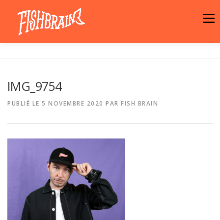
Aller
au
Menu
contenu
LA MARQUE
NEWS
ATELIER
IMG_9754
LA BOUTIQUE
ARTISTES
MOTIFS
PUBLIÉ LE
5 NOVEMBRE 2020
PAR
FISH BRAIN
CONTACT
PANIER