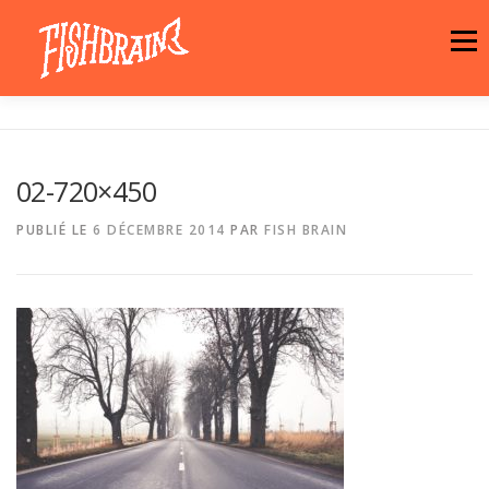
Aller
au
Menu
contenu
LA MARQUE
NEWS
ATELIER
02-720×450
LA BOUTIQUE
ARTISTES
MOTIFS
PUBLIÉ LE
6 DÉCEMBRE 2014
PAR
FISH BRAIN
CONTACT
PANIER