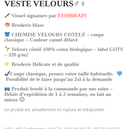
VESTE VELOURS♂️♀️
Visuel signature par
FISHBRAIN
Broderie blase
CHEMISE VELOURS COTELE – coupe
classique – Couleur camel délavé
Velours côtelé 100% coton biologique – label GOTS
– 320 g/m2
Broderie Délicate et de qualité
Coupe classique, prenez votre taille habituelle.
Possibilité de le faire jusqu’au 2xl à la demande
Produit brodé à la commande par nos soins –
Délais d’expédition de 1 à 2 semaines, on fait au
mieux 🙂
Ce produit est actuellement en rupture et indisponible.
UGS :
ND
Catégories :
MIXTE
,
NOUVEAUTÉ
,
VESTE MIXTE