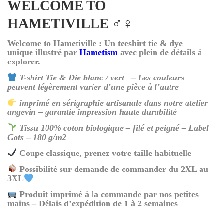
WELCOME TO
HAMETIVILLE ♂️♀️
Welcome to Hametiville : Un teeshirt tie & dye
unique illustré par
Hametism
avec plein de détails à
explorer.
T-shirt Tie & Die blanc / vert – Les couleurs
peuvent légèrement varier d’une pièce à l’autre
imprimé en sérigraphie artisanale dans notre atelier
angevin – garantie impression haute durabilité
Tissu 100% coton biologique – filé et peigné – Label
Gots – 180 g/m2
Coupe classique, prenez votre taille habituelle
Possibilité sur demande de commander du 2XL au
3XL
Produit imprimé à la commande par nos petites
mains – Délais d’expédition de 1 à 2 semaines