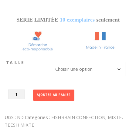
SERIE LIMITÉE
10 exemplaires
seulement
TAILLE
quantité
AJOUTER AU PANIER
de
VESTE
GRISE
UGS :
ND
Catégories :
FISHBRAIN CONFECTION
,
MIXTE
,
STRIÉE
TEESH MIXTE
-
Made