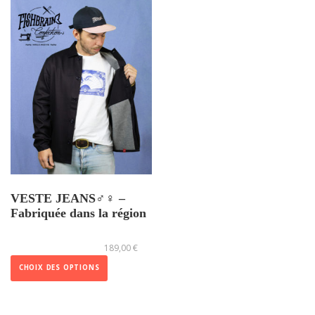
VESTE JEANS♂️♀️ –
Fabriquée dans la région
C
189,00
€
e
p
CHOIX DES OPTIONS
r
o