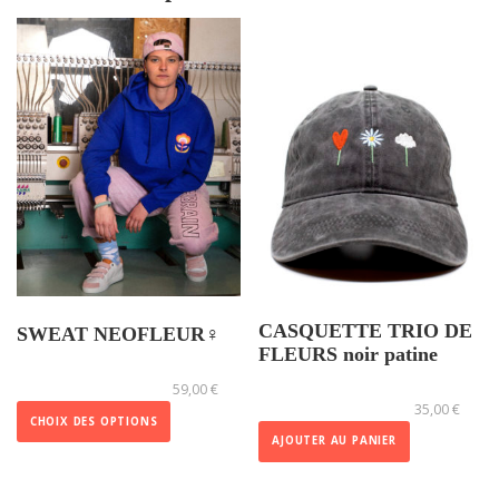
CASQUETTE TRIO DE
SWEAT NEOFLEUR♀
FLEURS noir patine
C
59,00
€
e
35,00
€
p
CHOIX DES OPTIONS
AJOUTER AU PANIER
r
o