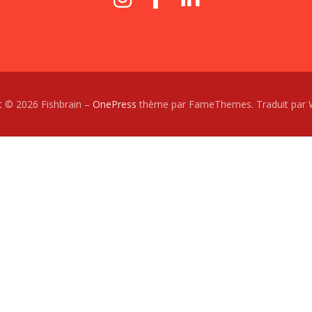
t © 2026 Fishbrain
–
OnePress
thème par FameThemes. Traduit par 