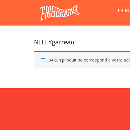
Aller
au
LA M
contenu
NELLYgarreau
Aucun produit ne correspond à votre sél